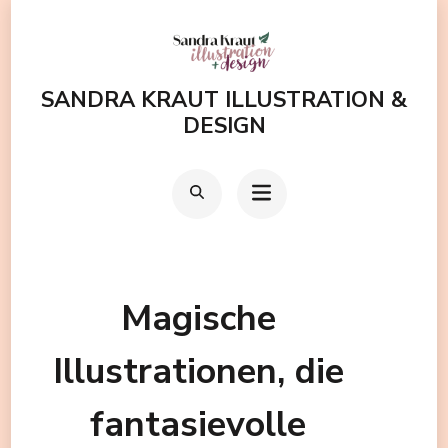
Zum
Inhalt
springen
SANDRA KRAUT ILLUSTRATION &
(Enter
DESIGN
drücken)
Magische
Illustrationen, die
fantasievolle