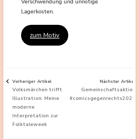
Verschwendung und unnötige
Lagerkosten.
zum Motiv
Beitragsnavigation
Vorheriger Artikel
Nächster Artikel
Volksmärchen trifft
Gemeinschaftsaktion
Illustration: Meine
#comicsgegenrechts2025
moderne
Interpretation zur
Folktaleweek