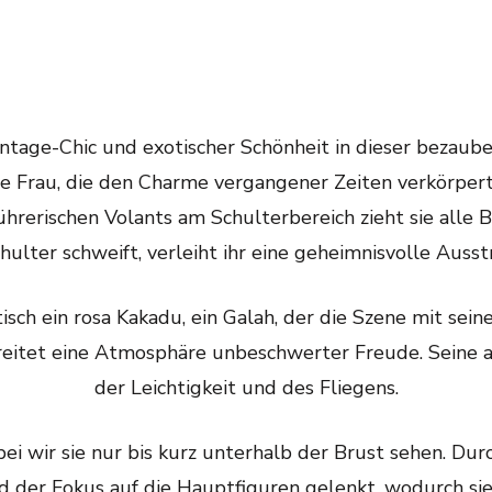
ntage-Chic und exotischer Schönheit in dieser bezaube
te Frau, die den Charme vergangener Zeiten verkörpert
rischen Volants am Schulterbereich zieht sie alle Blick
chulter schweift, verleiht ihr eine geheimnisvolle Ausst
isch ein rosa Kakadu, ein Galah, der die Szene mit sei
breitet eine Atmosphäre unbeschwerter Freude. Seine 
der Leichtigkeit und des Fliegens.
bei wir sie nur bis kurz unterhalb der Brust sehen. D
 der Fokus auf die Hauptfiguren gelenkt, wodurch sie