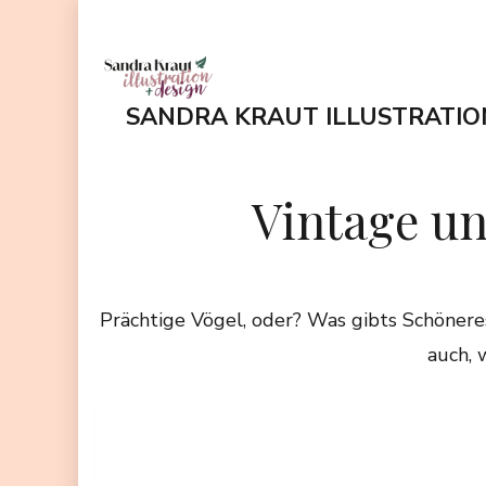
Zum
Inhalt
springen
SANDRA KRAUT ILLUSTRATIO
(Enter
drücken)
Vintage un
Prächtige Vögel, oder? Was gibts Schöneres
auch, 