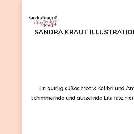
Zum
Inhalt
springen
SANDRA KRAUT ILLUSTRATIO
(Enter
drücken)
Ein quirlig süßes Motiv: Kolibri und A
schimmernde und glitzernde Lila faszinier