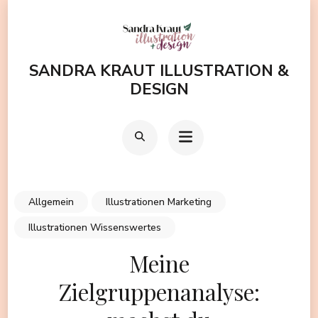
Zum
Inhalt
springen
SANDRA KRAUT ILLUSTRATION &
(Enter
DESIGN
drücken)
Allgemein
Illustrationen Marketing
Illustrationen Wissenswertes
Meine
Zielgruppenanalyse: