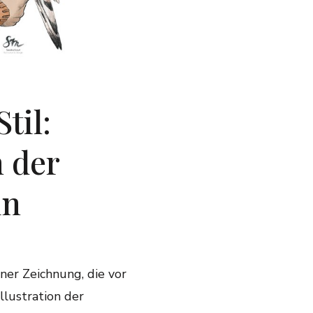
til:
n der
in
iner Zeichnung, die vor
llustration der