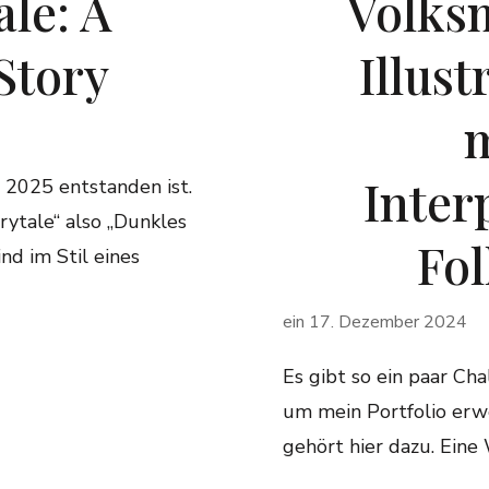
ale: A
Volksm
Story
Illust
Inter
r 2025 entstanden ist.
ytale“ also „Dunkles
Fo
ind im Stil eines
ein
17. Dezember 2024
Es gibt so ein paar Chal
um mein Portfolio erw
gehört hier dazu. Ein