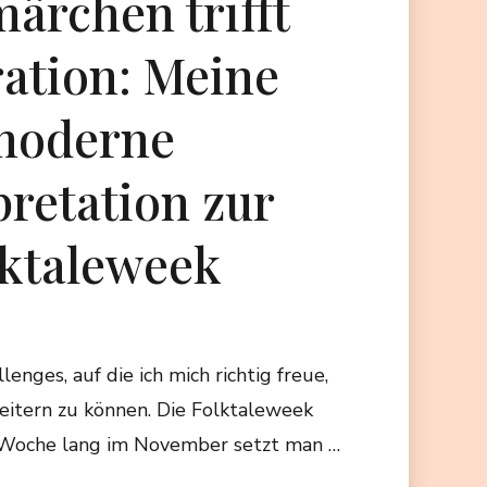
ärchen trifft
ration: Meine
moderne
pretation zur
lktaleweek
lenges, auf die ich mich richtig freue,
eitern zu können. Die Folktaleweek
e Woche lang im November setzt man …