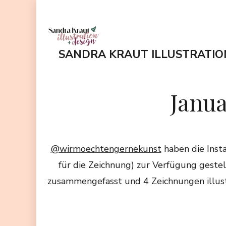
Zum
Inhalt
springen
SANDRA KRAUT ILLUSTRATIO
(Enter
drücken)
Janua
@wirmoechtengernekunst
haben die Inst
für die Zeichnung) zur Verfügung geste
zusammengefasst und 4 Zeichnungen illustr