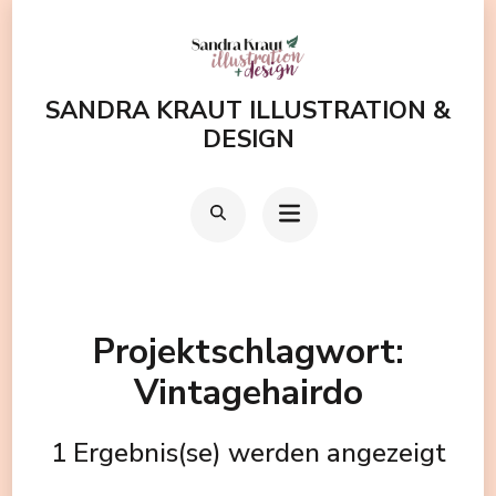
Zum
Inhalt
springen
SANDRA KRAUT ILLUSTRATION &
(Enter
DESIGN
drücken)
Projektschlagwort:
Vintagehairdo
1 Ergebnis(se) werden angezeigt