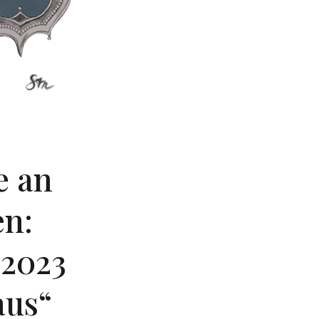
e an
n:
 2023
aus“