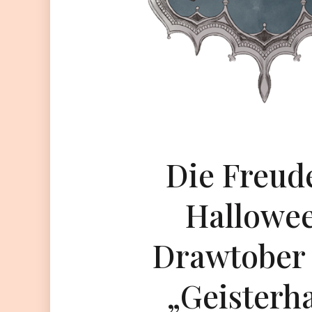
Die Freud
Hallowee
Drawtober
„Geisterh