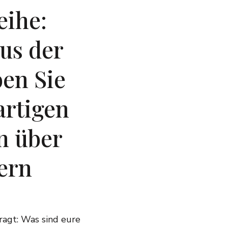
eihe:
aus der
ben Sie
artigen
en über
ern
ragt: Was sind eure