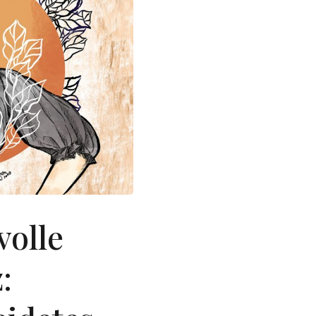
olle
: