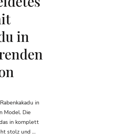
idetes
it
du in
erenden
ion
m Rabenkakadu in
 Model. Die
 das in komplett
eht stolz und …