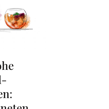
ohe
l-
en:
hneten