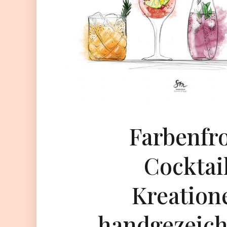
Farbenfr
Cocktai
Kreation
handgezeic