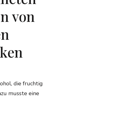
en von
en
nken
hol, die fruchtig
Dazu musste eine