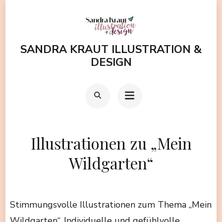
Zum
Inhalt
springen
SANDRA KRAUT ILLUSTRATION &
(Enter
DESIGN
drücken)
Illustrationen zu „Mein
Wildgarten“
Stimmungsvolle Illustrationen zum Thema „Mein
Wildgarten“. Individuelle und gefühlvolle